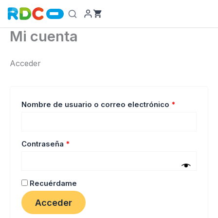
Ir
al
contenido
Mi cuenta
Acceder
Obligatorio
Nombre de usuario o correo electrónico
*
Obligatorio
Contraseña
*
Recuérdame
Acceder