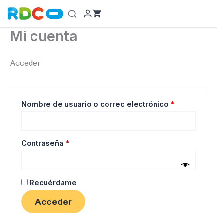
Ir
al
contenido
Mi cuenta
Acceder
Obligatorio
Nombre de usuario o correo electrónico
*
Obligatorio
Contraseña
*
Recuérdame
Acceder