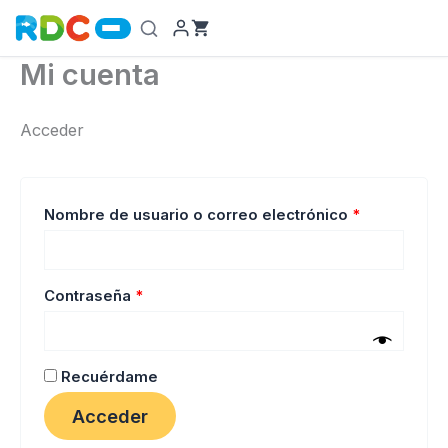
Ir
al
contenido
Mi cuenta
Acceder
Obligatorio
Nombre de usuario o correo electrónico
*
Obligatorio
Contraseña
*
Recuérdame
Acceder