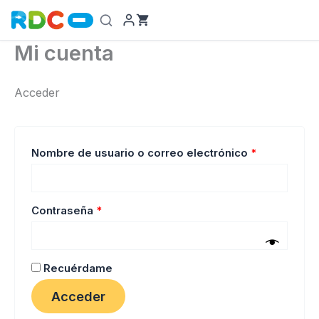
Ir
al
contenido
Mi cuenta
Acceder
Obligatorio
Nombre de usuario o correo electrónico
*
Obligatorio
Contraseña
*
Recuérdame
Acceder