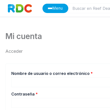
Ir
Menu
al
contenido
Mi cuenta
Acceder
Obligato
Nombre de usuario o correo electrónico
*
Obligatorio
Contraseña
*