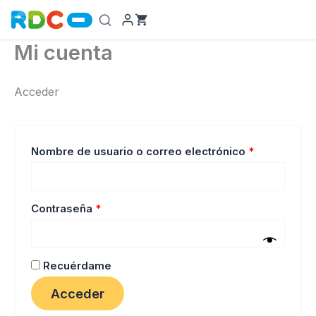
Ir
al
contenido
Mi cuenta
Acceder
Obligatorio
Nombre de usuario o correo electrónico
*
Obligatorio
Contraseña
*
Recuérdame
Acceder