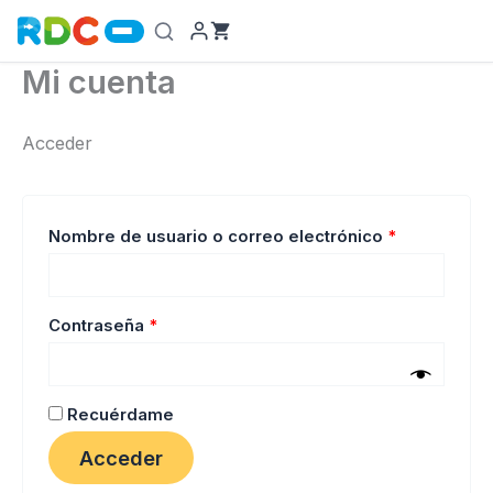
Ir
al
contenido
Mi cuenta
Acceder
Obligatorio
Nombre de usuario o correo electrónico
*
Obligatorio
Contraseña
*
Recuérdame
Acceder