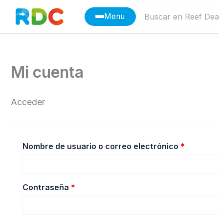
Ir
Menu
al
contenido
Mi cuenta
Acceder
Obligato
Nombre de usuario o correo electrónico
*
Obligatorio
Contraseña
*