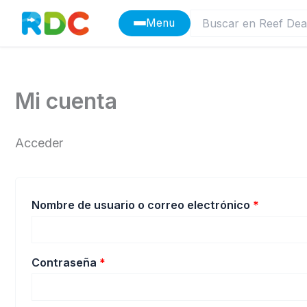
Ir
Menu
al
contenido
Mi cuenta
Acceder
Obligato
Nombre de usuario o correo electrónico
*
Obligatorio
Contraseña
*