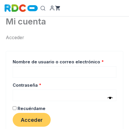
Ir
al
contenido
Mi cuenta
Acceder
Obligatorio
Nombre de usuario o correo electrónico
*
Obligatorio
Contraseña
*
Recuérdame
Acceder