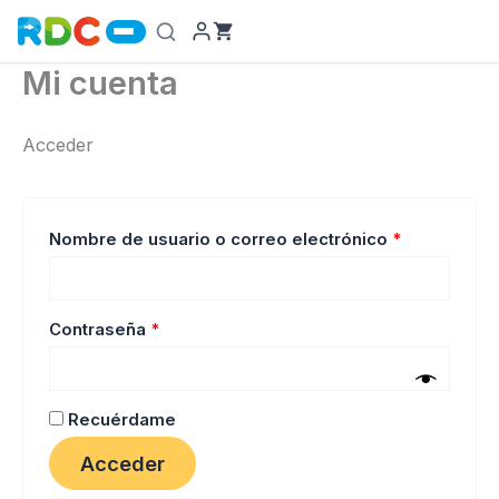
Ir
al
contenido
Mi cuenta
Acceder
Obligatorio
Nombre de usuario o correo electrónico
*
Obligatorio
Contraseña
*
Recuérdame
Acceder