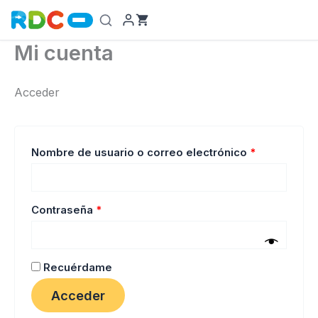
Ir
al
contenido
Mi cuenta
Acceder
Obligatorio
Nombre de usuario o correo electrónico
*
Obligatorio
Contraseña
*
Recuérdame
Acceder