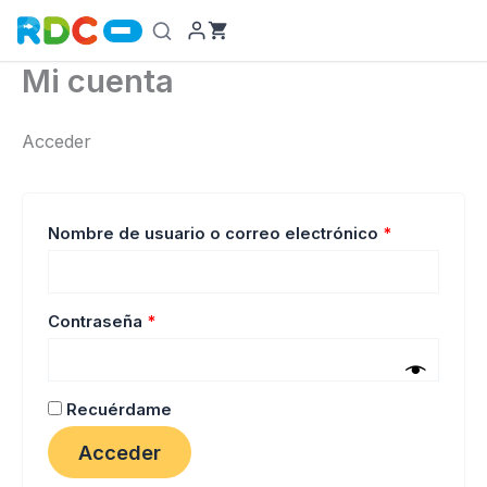
Ir
al
contenido
Mi cuenta
Acceder
Obligatorio
Nombre de usuario o correo electrónico
*
Obligatorio
Contraseña
*
Recuérdame
Acceder