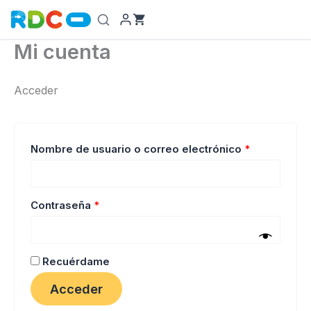
Ir
al
contenido
Mi cuenta
Acceder
Obligatorio
Nombre de usuario o correo electrónico
*
Obligatorio
Contraseña
*
Recuérdame
Acceder