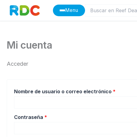
Ir
Menu
al
contenido
Mi cuenta
Acceder
Obligato
Nombre de usuario o correo electrónico
*
Obligatorio
Contraseña
*