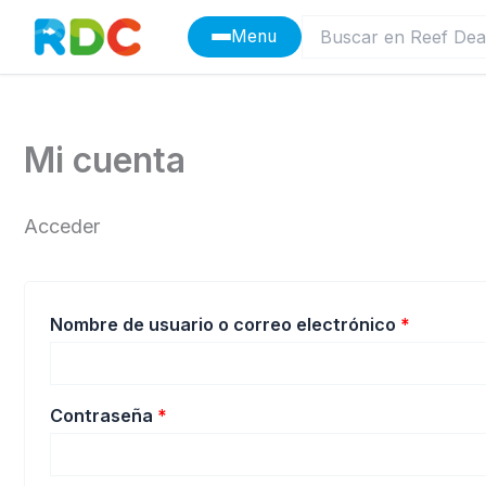
Ir
Menu
al
contenido
Mi cuenta
Acceder
Obligato
Nombre de usuario o correo electrónico
*
Obligatorio
Contraseña
*