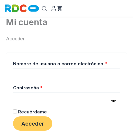
Ir
al
contenido
Mi cuenta
Acceder
Obligatorio
Nombre de usuario o correo electrónico
*
Obligatorio
Contraseña
*
Recuérdame
Acceder