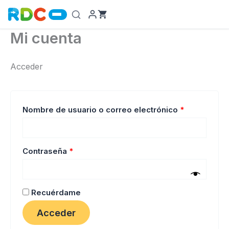
Ir
al
contenido
Mi cuenta
Acceder
Obligatorio
Nombre de usuario o correo electrónico
*
Obligatorio
Contraseña
*
Recuérdame
Acceder