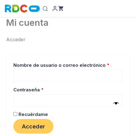
Ir
al
contenido
Mi cuenta
Acceder
Obligatorio
Nombre de usuario o correo electrónico
*
Obligatorio
Contraseña
*
Recuérdame
Acceder