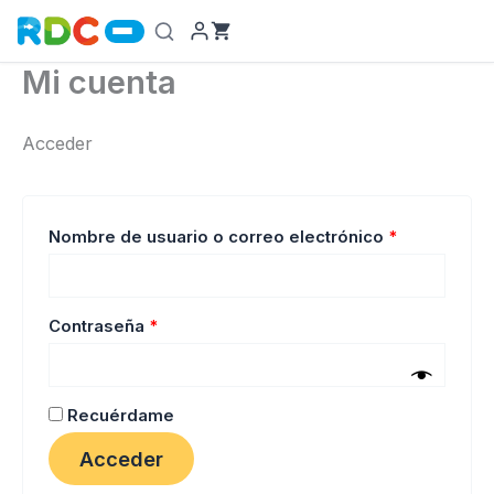
Ir
al
contenido
Mi cuenta
Acceder
Obligatorio
Nombre de usuario o correo electrónico
*
Obligatorio
Contraseña
*
Recuérdame
Acceder