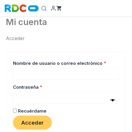
Ir
al
contenido
Mi cuenta
Acceder
Obligatorio
Nombre de usuario o correo electrónico
*
Obligatorio
Contraseña
*
Recuérdame
Acceder