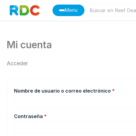
Ir
Menu
al
contenido
Mi cuenta
Acceder
Obligato
Nombre de usuario o correo electrónico
*
Obligatorio
Contraseña
*