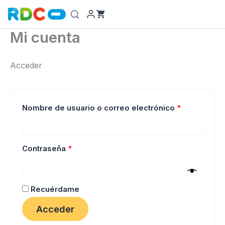
Ir
al
contenido
Mi cuenta
Acceder
Obligatorio
Nombre de usuario o correo electrónico
*
Obligatorio
Contraseña
*
Recuérdame
Acceder