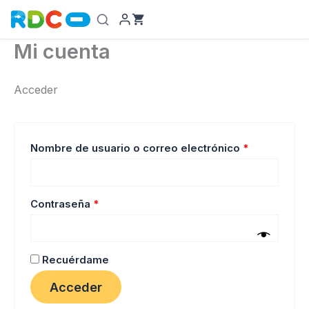
Ir
al
contenido
Mi cuenta
Acceder
Obligatorio
Nombre de usuario o correo electrónico
*
Obligatorio
Contraseña
*
Recuérdame
Acceder