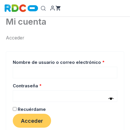
Ir
al
contenido
Mi cuenta
Acceder
Obligatorio
Nombre de usuario o correo electrónico
*
Obligatorio
Contraseña
*
Recuérdame
Acceder