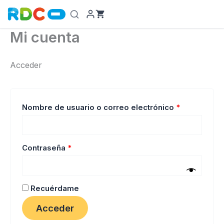
Ir
al
contenido
Mi cuenta
Acceder
Obligatorio
Nombre de usuario o correo electrónico
*
Obligatorio
Contraseña
*
Recuérdame
Acceder