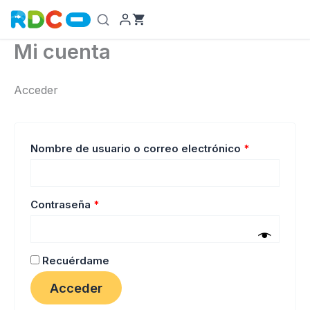
Ir
al
contenido
Mi cuenta
Acceder
Obligatorio
Nombre de usuario o correo electrónico
*
Obligatorio
Contraseña
*
Recuérdame
Acceder