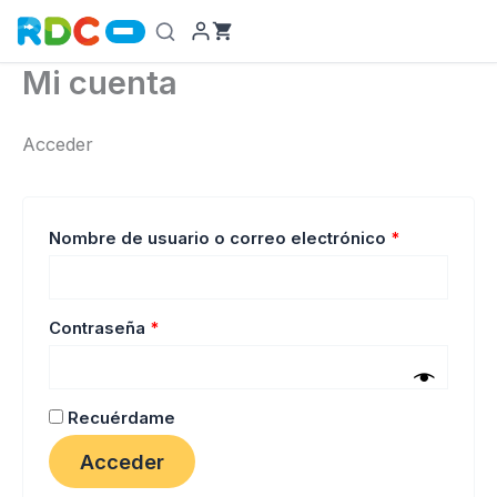
Ir
al
contenido
Mi cuenta
Acceder
Obligatorio
Nombre de usuario o correo electrónico
*
Obligatorio
Contraseña
*
Recuérdame
Acceder