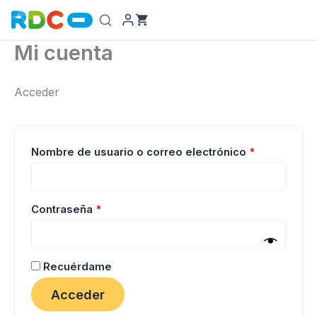
Ir
al
contenido
Mi cuenta
Acceder
Obligatorio
Nombre de usuario o correo electrónico
*
Obligatorio
Contraseña
*
Recuérdame
Acceder