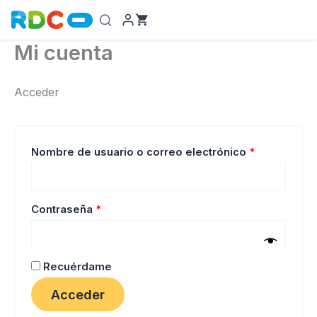
Ir
al
contenido
Mi cuenta
Acceder
Obligatorio
Nombre de usuario o correo electrónico
*
Obligatorio
Contraseña
*
Recuérdame
Acceder