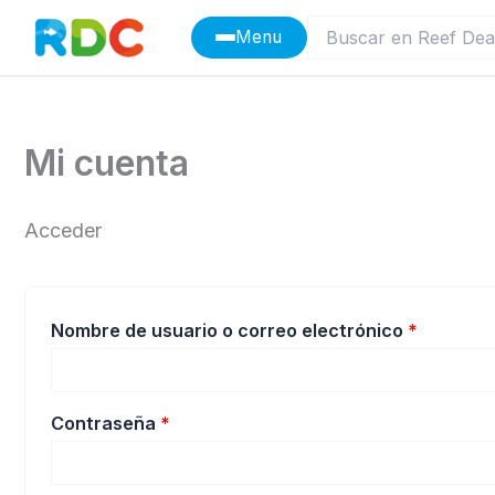
Ir
Menu
al
contenido
Mi cuenta
Acceder
Obligato
Nombre de usuario o correo electrónico
*
Obligatorio
Contraseña
*