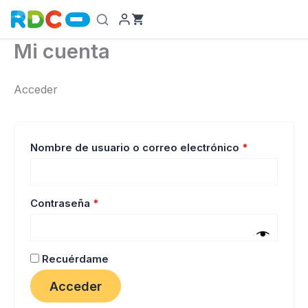
Ir
al
contenido
Mi cuenta
Acceder
Obligatorio
Nombre de usuario o correo electrónico
*
Obligatorio
Contraseña
*
Recuérdame
Acceder