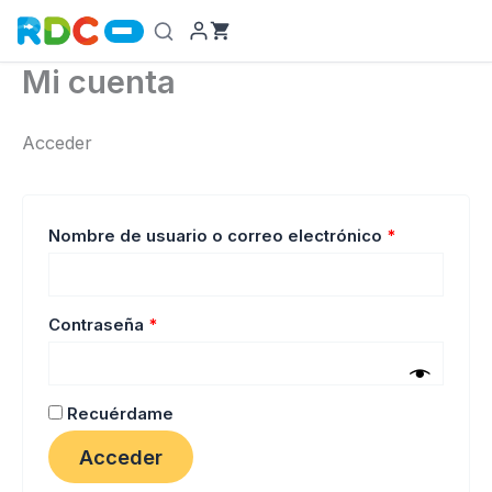
Ir
al
contenido
Mi cuenta
Acceder
Obligatorio
Nombre de usuario o correo electrónico
*
Obligatorio
Contraseña
*
Recuérdame
Acceder